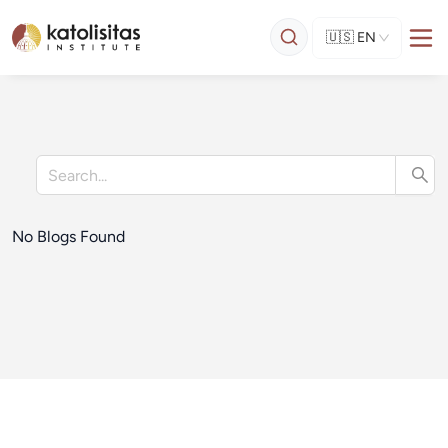
🇺🇸
EN
No Blogs Found